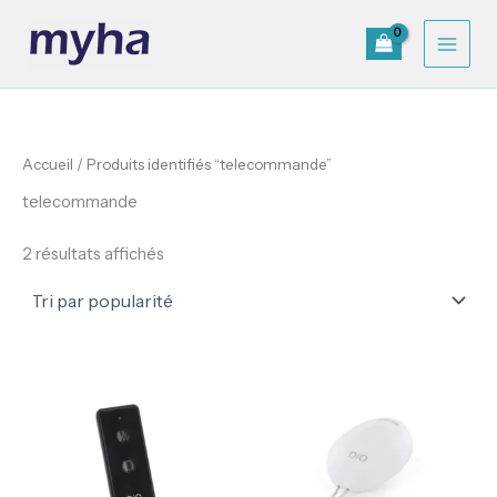
Trié
Aller
par
au
popularité
contenu
Accueil
/ Produits identifiés “telecommande”
telecommande
2 résultats affichés