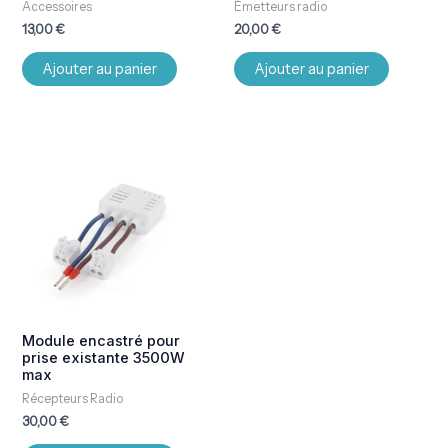
Accessoires
Émetteurs radio
13,00
€
20,00
€
Ajouter au panier
Ajouter au panier
Module encastré pour
prise existante 3500W
max
Récepteurs Radio
30,00
€