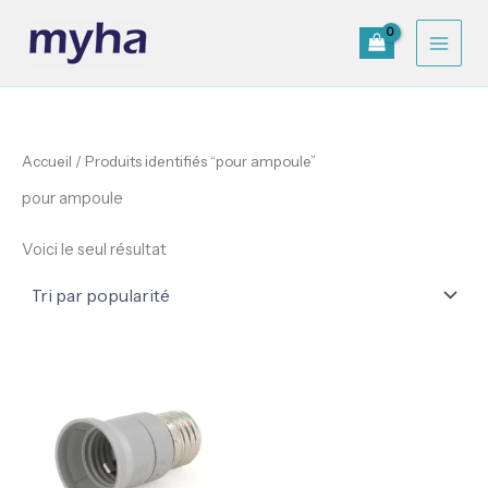
Aller
au
contenu
Accueil
/ Produits identifiés “pour ampoule”
pour ampoule
Voici le seul résultat