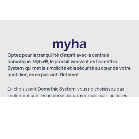
Optez pour la tranquillité d’esprit avec la centrale
domotique Myha®, le produit innovant de Domethic
System, qui met la simplicité et la sécurité au cœur de votre
quotidien, en se passant d’Internet.
En choisissant
Domethic System
, vous ne choisissez pas
seulement une technologie disruptive, mais aussi un acteur
engagé dans le
Made in France
.
100% bretonne
, cette
marque vous garantit une qualité et un service client
irréprochable. Soutenir Domethic System, c’est soutenir
l’innovation au service de votre bien-être.
Y
L
T
I